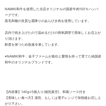
NAMIKI和牛を使用した当店オリジナルの国産牛肉100％ハンバ
ーグです。
黒毛和種の良質な霜降りのあらびき肉を使用しています。
店内で焼き上げたので温めるだけの簡単調理で美味しくお召上が
り頂けます。
鮮度を保つため急速冷凍しています。
※NAMIKI和牛：金子ファームが責任と愛情を持って育てた純国産
和牛のオリジナルブランドです。
【内容量】140g×5個入り(個別真空)、和風ソース付き
【美味しい食べ方】湯煎、もしくは電子レンジで加熱後お召し上
がり下さい。